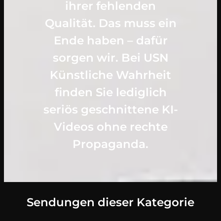
ihrer fehlenden
Qualität. Das muss ein
Ende haben – dafür
sorgen wir. Bei USN
Künstliche Wahrheit
finden Sie lediglich
seriös geschnittene KI-
Videos ohne rechte
Propaganda.
Sendungen dieser Kategorie