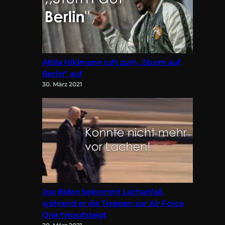
Attila Hildmann ruft zum „Sturm auf
Berlin“ auf
30. März 2021
Joe Biden bekommt Lachanfall,
während er die Treppen zur Air Force
One hinaufsteigt