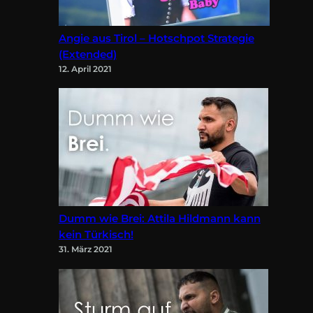
Angie aus Tirol – Hotschpot Strategie
(Extended)
12. April 2021
Dumm wie Brei: Attila Hildmann kann
kein Türkisch!
31. März 2021