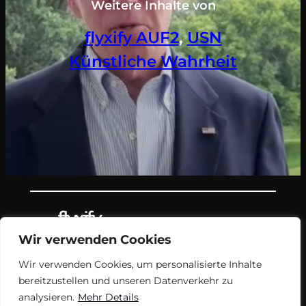
Weitere Inhalte von
flyxify AUF2
, 
USN
Künstliche Wahrheit
Wir verwenden Cookies
Teil des Nachrichtenangebots von
Wir verwenden Cookies, um personalisierte Inhalte
flyxify.
bereitzustellen und unseren Datenverkehr zu
analysieren.
Mehr Details