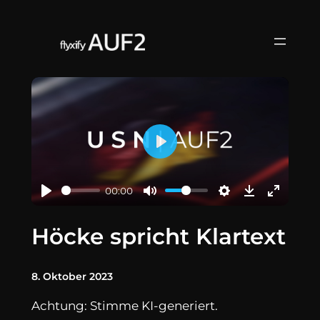
Zum
Inhalt
springen
Play
00:00
Höcke spricht Klartext
8. Oktober 2023
Achtung: Stimme KI-generiert.