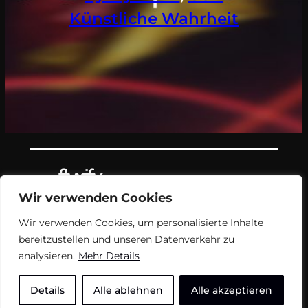
Künstliche Wahrheit
Wir verwenden Cookies
Teil des Nachrichtenangebots von
Wir verwenden Cookies, um personalisierte Inhalte
flyxify.
bereitzustellen und unseren Datenverkehr zu
analysieren.
Mehr Details
FAQ
Impressum
USN
Details
Alle ablehnen
Alle akzeptieren
Unterstützen
Soziale Medien
flyxify AUF2