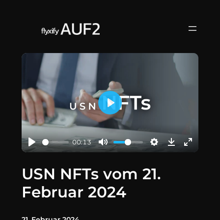
Zum
Inhalt
springen
Play
00:13
USN NFTs vom 21.
Februar 2024
21. Februar 2024