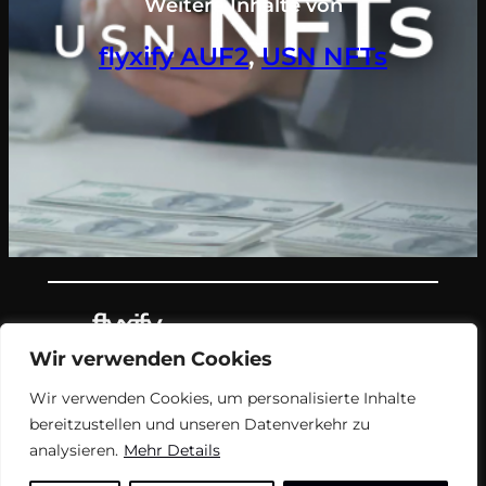
Weitere Inhalte von
flyxify AUF2
, 
USN NFTs
Wir verwenden Cookies
Teil des Nachrichtenangebots von
Wir verwenden Cookies, um personalisierte Inhalte
flyxify.
bereitzustellen und unseren Datenverkehr zu
analysieren.
Mehr Details
FAQ
Impressum
USN