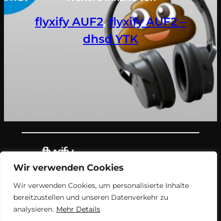
flyxify AUF2
, 
flyxify AUF2 –
dhsd YTK
Wir verwenden Cookies
Teil des Nachrichtenangebots von
Wir verwenden Cookies, um personalisierte Inhalte
flyxify.
bereitzustellen und unseren Datenverkehr zu
analysieren.
Mehr Details