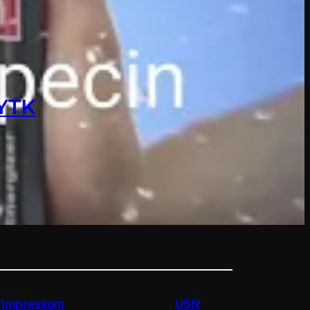
 YTK
Impressum
USN