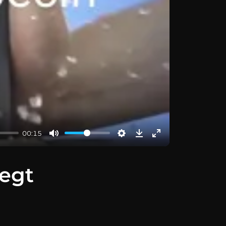
00:15
regt