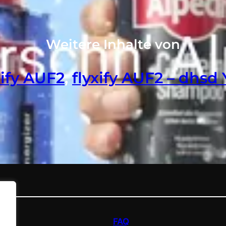
Weitere Inhalte von
xify AUF2
, 
flyxify AUF2 – dhsd
FAQ