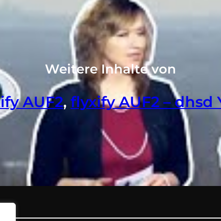
Weitere Inhalte von
xify AUF2
, 
flyxify AUF2 – dhsd