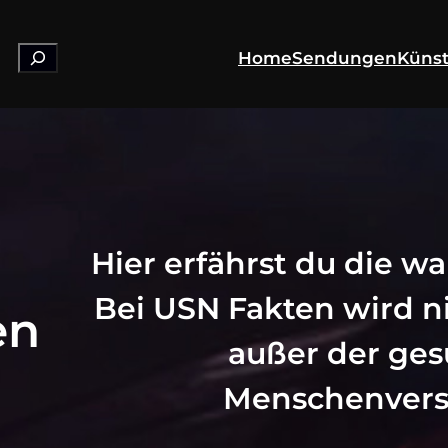
Suchen
Home
Sendungen
Künst
Hier erfährst du die w
Bei USN Fakten wird ni
en
außer der ge
Menschenvers