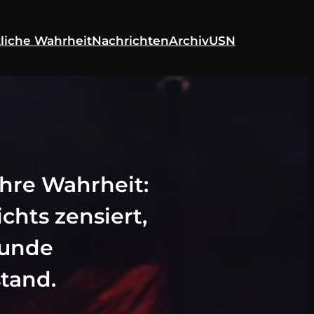
liche Wahrheit
Nachrichten
Archiv
USN
ahre Wahrheit:
chts zensiert,
sunde
tand.