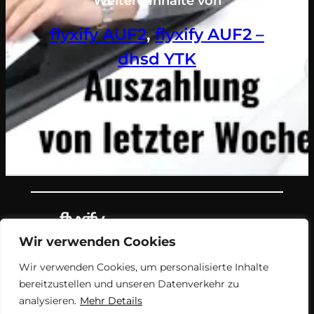
Weitere Inhalte von
flyxify AUF2
, 
flyxify AUF2 –
dhsd YTK
Wir verwenden Cookies
Teil des Nachrichtenangebots von
Wir verwenden Cookies, um personalisierte Inhalte
flyxify.
bereitzustellen und unseren Datenverkehr zu
analysieren.
Mehr Details