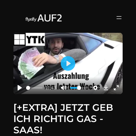
Zum
Inhalt
springen
Play
01:43
[+EXTRA] JETZT GEB
ICH RICHTIG GAS -
SAAS!