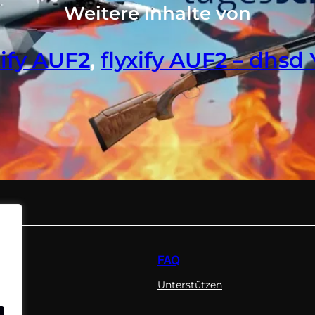
Weitere Inhalte von
xify AUF2
, 
flyxify AUF2 – dhsd
FAQ
Unterstützen