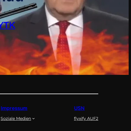
 YTK
Impressum
USN
Soziale Medien
flyxify AUF2